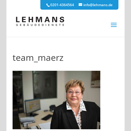
0201-4364564
info@lehmans.de
team_maerz