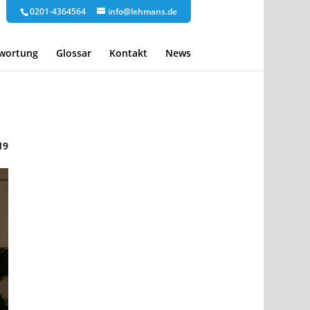
0201-4364564
info@lehmans.de
twortung
Glossar
Kontakt
News
19