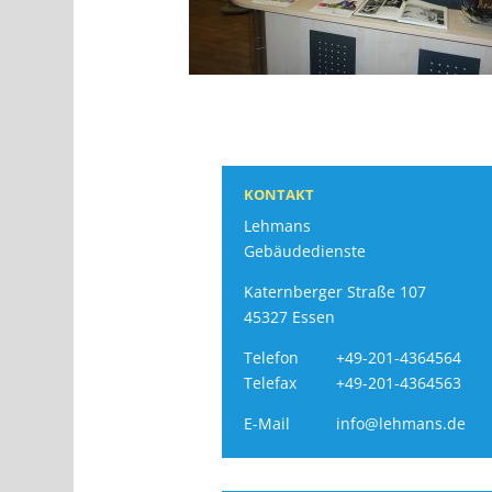
KONTAKT
Lehmans
Gebäudedienste
Katernberger Straße 107
45327 Essen
Telefon
+49-201-4364564
Telefax
+49-201-4364563
E-Mail
info@lehmans.de