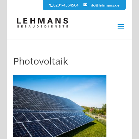
0201-4364564
info@lehmans.de
Photovoltaik